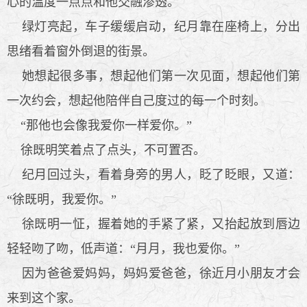
心的温度一点点和他交融渗透。
绿灯亮起，车子缓缓启动，纪月靠在座椅上，分出
思绪看着窗外倒退的街景。
她想起很多事，想起他们第一次见面，想起他们第
一次约会，想起他陪伴自己度过的每一个时刻。
“那他也会像我爱你一样爱你。”
徐既明笑着点了点头，不可置否。
纪月回过头，看着身旁的男人，眨了眨眼，又道：
“徐既明，我爱你。”
徐既明一怔，握着她的手紧了紧，又抬起放到唇边
轻轻吻了吻，低声道：“月月，我也爱你。”
因为爸爸爱妈妈，妈妈爱爸爸，徐近月小朋友才会
来到这个家。