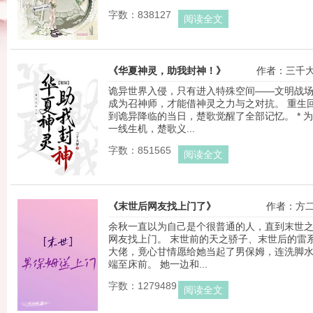
字数：838127
阅读全文
《华夏神灵，助我封神！》
作者：三千
诡异世界入侵，只有进入特殊空间——文明战
成为召神师，才能借神灵之力与之对抗。 重生
到诡异降临的当日，楚歌觉醒了全部记忆。 * 
一线生机，楚歌义...
字数：851565
阅读全文
《末世后网友找上门了》
作者：方
余秋一直以为自己是个很普通的人，直到末世
网友找上门。 末世前的天之骄子、末世后的雷
大佬，竟心甘情愿给她当起了男保姆，连洗脚
端至床前。 她一边和...
字数：1279489
阅读全文