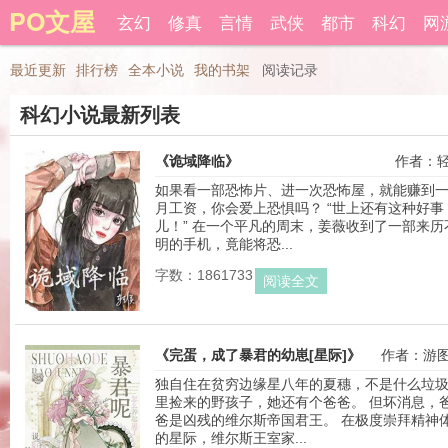
PO文屋
登录后可以拥有藏书和下载书籍功能。
玄幻
修真
言情
武侠
都市
科幻
网
还
最近更新
排行榜
全本小说
我的书架
阅读记录
科幻小说最新列表
《诡域降临》
作者：
如果看一部恐怖片、进一次恐怖屋，就能赚到
月工资，你会爱上恐惧吗？ “世上还有这种好事
儿！” 在一个平凡的周末，姜薇收到了一部来历
明的手机，竟能将恐...
字数：1861733
阅读全文
《完蛋，成了暴君的幼崽[星际]》
作者：游
独自住在贫穷边缘星八年的夏穗，不是什么垃
里捡来的野孩子，她还有个爸爸。 但坏消息，
爸是凶残的维尔斯帝国君王。 在极度崇拜精神
的星际，维尔斯王室家...