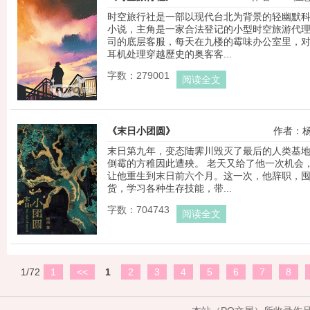
时空旅行社是一部以现代台北为背景的轻幽默
小说，主角是一家合法登记的小型时空旅游代
司的底层客服，每天在九楼的霉味办公室里，
耳机处理穿越歷史的奥客客...
字数：279001
阅读全文
《末日小团圆》
作者：
末日第九年，变态陆霁川毁灭了最后的人类基
倒霉的方稚因此遭殃。 老天又给了他一次机会
让他重生到末日前六个月。这一次，他辞职，
货，学习各种生存技能，带...
字数：704743
阅读全文
1/72
1
<<
1
2
3
4
5
6
7
8