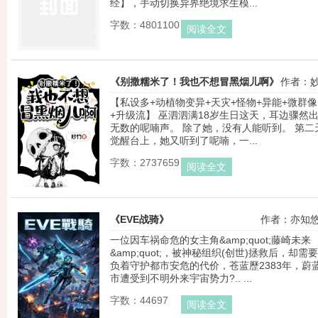
经】，手动切换异界绝境求生模...
字数：4801100
阅读全文
《别撒糯米了！我也不想冒黑烟儿啊》
作者：
【私设多+动植物变异+天灾+怪物+异能+微群像
+升级流】 巫泗泗满18岁生日这天，耳边骤然
无数的呢喃声。 除了她，没有人能听到。 第二
觉醒台上，她又听到了呢喃，一...
字数：2737659
阅读全文
《EVE战骑》
作者：亦知
一位因车祸命危的女主角&amp;quot;藤崎未来
&amp;quot;，被神秘组织(创世)拯救后，却需
负着守护都市安危的代价，苍蓝歷2383年，蔚
市遭受到不明外来宇宙势力?.. ...
字数：44697
阅读全文