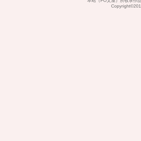
本站（PO文屋）所收录作
Copyright©20