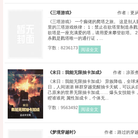
《三塔游戏》
作者：更
《三塔游戏》 一个癫佬的爬塔之旅。 这是别人
里的三塔游戏铁律： 1：禁止在欲塔里制造杀戮
欲塔是一座充满爱的塔，请用爱来攀登欲塔。 2
杀戮是戮塔唯一的通行证，...
字数：8236173
阅读全文
《末日：我能无限抽卡加成》
作者：凉茶
《末日：我能无限抽卡加成》 异族降临，全球
日，人间汹汹 林群穿越觉醒抽卡天赋，可以从
己原来的世界无限抽卡加成…… 爆头女技能卡
瞪谁谁死 属性加成卡，个体无...
字数：9563492
阅读全文
《梦境穿越时》
作者：路过的穿