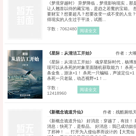
《梦境穿越时》 异梦降临，梦境影响现实，那
让人翘首以待的藏宝地，是趋之若鹜的宝箱。 
要财宝？想要超凡？想要改变一成不变的人生
得现实的人生过于平淡，试图...
字数：7062480
阅读全文
《星际：从清洁工开始》
作者：大
《星际：从清洁工开始》 魂穿星际时代，杨博
现可以从杀死的对象里面随机获取能力！ 杀死
条金鱼，游泳+1！ 杀死一只蝙蝠，声波定位+1！
杀死一只老鼠，动态视野+1！...
字数：
阅读全文
12418960
《新概念诡道升仙》
作者：残酷厕纸
《新概念诡道升仙》 好消息：穿越了，有挂！ 
消息：快死了，是祭品。 好消息：我已成功奴
了邪神！ … 打开为入侵仙界而设计的【大荒仙