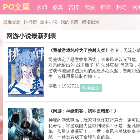
PO文屋
登录后可以拥有藏书和下载书籍功能。
玄幻
修真
言情
武侠
都市
科幻
网
还
最近更新
排行榜
全本小说
我的书架
阅读记录
网游小说最新列表
《我做游戏纯粹为了挑衅人类》
作者：无流苏
司芜绑定了恶意收集系统，未来风评岌岌可危
对系统给出的“战争贩子”和“法外狂徒”等选项，
游戏卡池里惨烈沉船的她怒从心头起，恶向胆
生，选择用系统制作抽卡...
字数：1962721
阅读全文
《网游：神级刺客，我即是暗影！》
神秘的游戏降临，玩家可杀怪获得寿命，更可
作者：三元
耗寿命，将游戏能力提取到现实！于是，超凡
临，蓝星灾难蔓延！上一世，秦风带着妹妹秦
悠，一路发育成了全球前百的强...