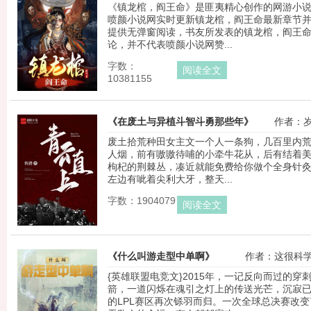
《镇龙棺，阎王命》是匪夷精心创作的网游小
喷颜小说网实时更新镇龙棺，阎王命最新章节
提供无弹窗阅读，书友所发表的镇龙棺，阎王
论，并不代表喷颜小说网赞...
字数：
阅读全文
10381155
《在废土与异植斗智斗勇那些年》
作者：
废土拾荒种田女主文一个人一条狗，几百里内
人烟，前有嗷嗷待哺的小牵牛花从，后有结着
枸杞的荆棘丛，凑近就能免费给你做个全身针
左边有呲着尖利大牙，整天...
字数：1904079
阅读全文
《什么叫游走型中单啊》
作者：这很科
{英雄联盟电竞文}2015年，一记反向而过的穿
箭，一道闪烁在魂引之灯上的传送光芒，沉寂
的LPL赛区再次铩羽而归。一次全球总决赛改变