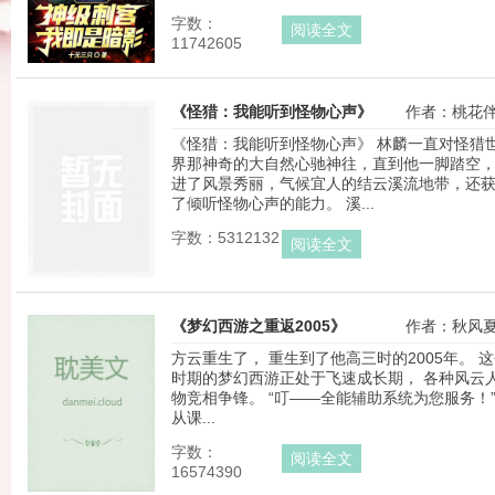
字数：
阅读全文
11742605
《怪猎：我能听到怪物心声》
作者：桃花
《怪猎：我能听到怪物心声》 林麟一直对怪猎
界那神奇的大自然心驰神往，直到他一脚踏空
进了风景秀丽，气候宜人的结云溪流地带，还
了倾听怪物心声的能力。 溪...
字数：5312132
阅读全文
《梦幻西游之重返2005》
作者：秋风
方云重生了， 重生到了他高三时的2005年。 
时期的梦幻西游正处于飞速成长期， 各种风云
物竞相争锋。 “叮——全能辅助系统为您服务！”
从课...
字数：
阅读全文
16574390