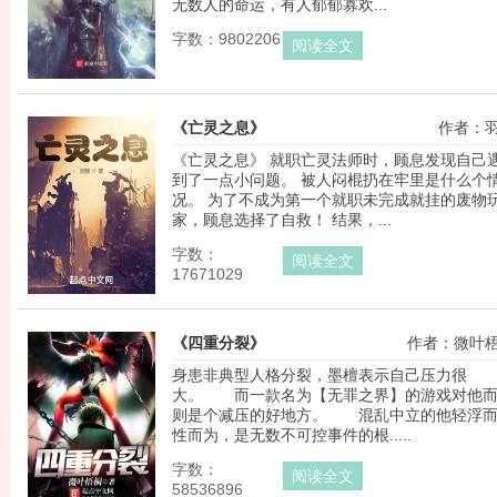
无数人的命运，有人郁郁寡欢...
字数：9802206
阅读全文
《亡灵之息》
作者：
《亡灵之息》 就职亡灵法师时，顾息发现自己
到了一点小问题。 被人闷棍扔在牢里是什么个
况。 为了不成为第一个就职未完成就挂的废物
家，顾息选择了自救！ 结果，...
字数：
阅读全文
17671029
《四重分裂》
作者：微叶
身患非典型人格分裂，墨檀表示自己压力很
大。 而一款名为【无罪之界】的游戏对他
则是个减压的好地方。 混乱中立的他轻浮
性而为，是无数不可控事件的根.....
字数：
阅读全文
58536896