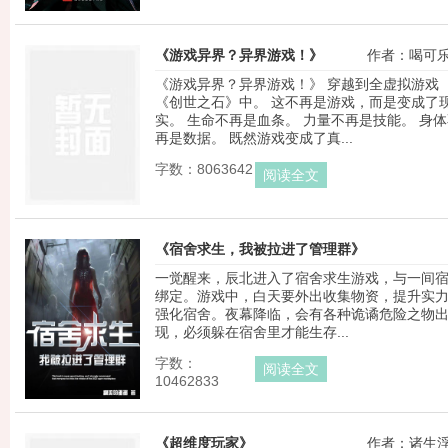
《游戏异界？异界游戏！》
作者：喝可
《游戏异界？异界游戏！》 穿越到全虚拟游戏
《创世之石》中。 这不再是游戏，而是变成了
实。 生命不再是血条。 力量不再是技能。 身
再是数据。 既然游戏变成了真...
字数：8063642
阅读全文
《宿舍求生，我被拉进了管理群》
一觉醒来，辰北进入了宿舍求生游戏，与一间
作者：翻滚的
绑定。游戏中，白天要外出收集物资，提升实
强化宿舍。夜幕降临，会有各种诡谲危险之物
现，必须躲在宿舍里才能生存...
字数：
阅读全文
10462833
《超维度玩家》
作者：诸生