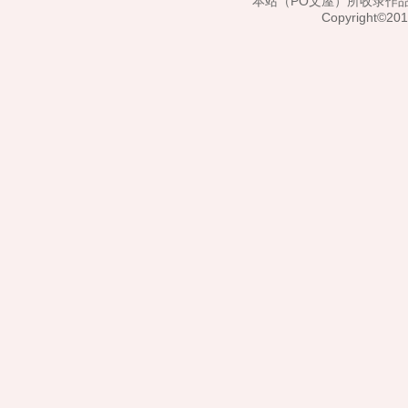
本站（PO文屋）所收录作
Copyright©20