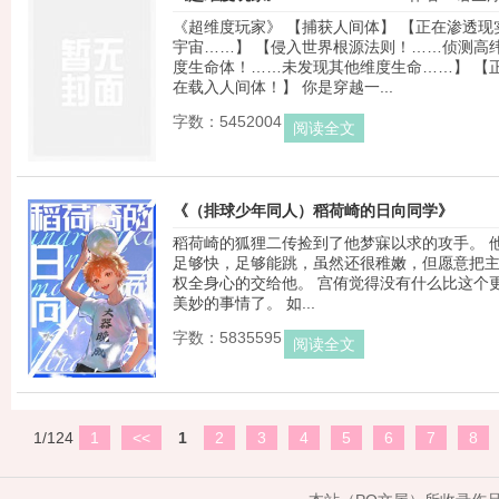
《超维度玩家》 【捕获人间体】 【正在渗透现
宇宙……】 【侵入世界根源法则！……侦测高
度生命体！……未发现其他维度生命……】 【
在载入人间体！】 你是穿越一...
字数：5452004
阅读全文
《（排球少年同人）稻荷崎的日向同学》
稻荷崎的狐狸二传捡到了他梦寐以求的攻手。 
作者：莫
足够快，足够能跳，虽然还很稚嫩，但愿意把
权全身心的交给他。 宫侑觉得没有什么比这个
美妙的事情了。 如...
字数：5835595
阅读全文
1/124
1
<<
1
2
3
4
5
6
7
8