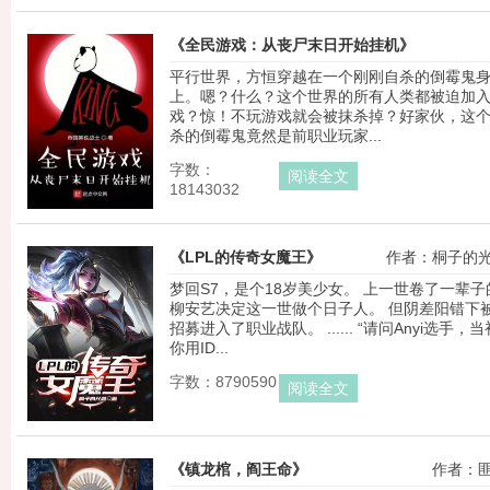
《全民游戏：从丧尸末日开始挂机》
平行世界，方恒穿越在一个刚刚自杀的倒霉鬼
作者：帝国黑铁
上。嗯？什么？这个世界的所有人类都被迫加
戏？惊！不玩游戏就会被抹杀掉？好家伙，这
杀的倒霉鬼竟然是前职业玩家...
字数：
阅读全文
18143032
《LPL的传奇女魔王》
作者：桐子的
梦回S7，是个18岁美少女。 上一世卷了一辈子
柳安艺决定这一世做个日子人。 但阴差阳错下
招募进入了职业战队。 ...... “请问Anyi选手，当
你用ID...
字数：8790590
阅读全文
《镇龙棺，阎王命》
作者：