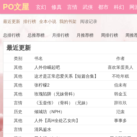
PO文屋
登录后可以拥有藏书和下载书籍功能。
玄幻
修真
言情
武侠
都市
科幻
网
还
最近更新
排行榜
全本小说
我的书架
阅读记录
总排行榜
总推荐榜
月排行榜
月推荐榜
周排行榜
周推
最近更新
类别
书名
作者
其他
人外你崛起吧
喜欢笨蛋美人
其他
这才是正常恋爱关系【短篇合集】
不吃年糕
其他
张柠檬2
伯未有
其他
玫瑰陷阱（兄妹骨科）
韩金玉
言情
《玉壶传》（骨科）（兄妹）
辞玖玖
（np）
历史
倾城坊（NPH）
氾衾
其他
人外【高H全处乙女向】
事事多
言情
清风鉴水
_