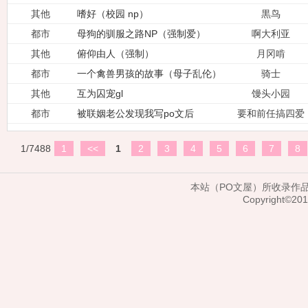
言np）
其他
嗜好（校园 np）
黒鸟
都市
母狗的驯服之路NP（强制爱）
啊大利亚
其他
俯仰由人（强制）
月冈啃
都市
一个禽兽男孩的故事（母子乱伦）
骑士
其他
互为囚宠gl
馒头小园
都市
被联姻老公发现我写po文后
要和前任搞四爱
1/7488
1
<<
1
2
3
4
5
6
7
8
本站（PO文屋）所收录作
Copyright©20