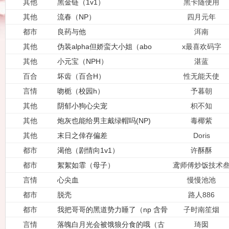
其他
黑金链（1v1）
黑卡随便用
其他
流春（NP）
四月元年
都市
良药与他
洱南
其他
伪装alpha但娇蛮大小姐（abo 
x最喜欢码字
NPH）
其他
小元宝（NPH）
湛蓝
百合
坏齿（百合H）
性无能天使
言情
吻栀（校园h）
予暮朝
其他
阴郁小狗心尖宠
枳不知
其他
炮灰也能给男主戴绿帽吗(NP)
毒椰紫
其他
末日之倖存偏差
Doris
都市
渴他（剧情向1v1）
许酥酥
都市
絮絮如霏（母子）
鸢师傅炒饭技术
流
言情
心尖血
慢慢池池
都市
脱壳
路人886
都市
我把哥哥的黑道势力睡了（np 含骨
子时南笙烟
科）
言情
落魄白月光会被饿狼分食的哦（古
琦囡