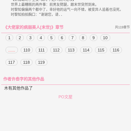
    世界上最糟糕的两件事：前男友劈腿，跟末世突然到来。

    时黎知偏偏两个都中了，幸好他的运气一向不错，被变异人追着也没死。

《大佬家的病弱美人[末世]》章节
共119章节
1
2
3
4
5
6
7
8
9
10
......
110
111
112
113
114
115
116
117
118
119
作者许叁字的其他作品
木有其他作品了
PO文屋