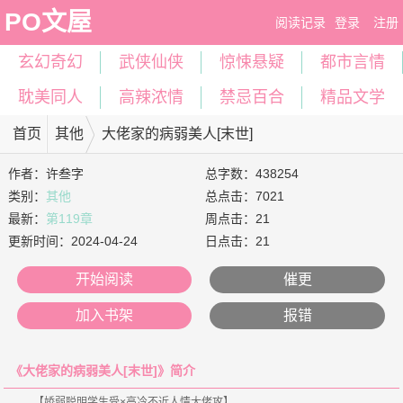
PO文屋
阅读记录
登录
注册
玄幻奇幻
武侠仙侠
惊悚悬疑
都市言情
耽美同人
高辣浓情
禁忌百合
精品文学
首页
其他
大佬家的病弱美人[末世]
作者：
许叁字
总字数：438254
类别：
其他
总点击：7021
最新：
第119章
周点击：21
更新时间：
2024-04-24
日点击：21
开始阅读
催更
加入书架
报错
《大佬家的病弱美人[末世]》简介
    【娇弱聪明学生受×高冷不近人情大佬攻】
