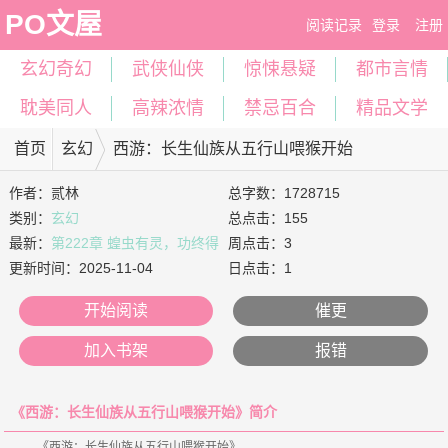
PO文屋
阅读记录
登录
注册
玄幻奇幻
武侠仙侠
惊悚悬疑
都市言情
耽美同人
高辣浓情
禁忌百合
精品文学
首页
玄幻
西游：长生仙族从五行山喂猴开始
作者：
贰林
总字数：1728715
类别：
玄幻
总点击：155
最新：
第222章 蝗虫有灵，功终得
周点击：3
赏
更新时间：
2025-11-04
日点击：1
开始阅读
催更
加入书架
报错
《西游：长生仙族从五行山喂猴开始》简介